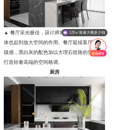
120㎡装修大概多少钱
▲ 餐厅采光极佳，设计师将厨房与餐厅变成整
可以预约现场量房吗
体也起到放大空间的作用。餐厅延续客厅的高
级感，黑白灰的配色加以大理石纹路的穿插，
打造轻奢高端的空间格调。
厨房