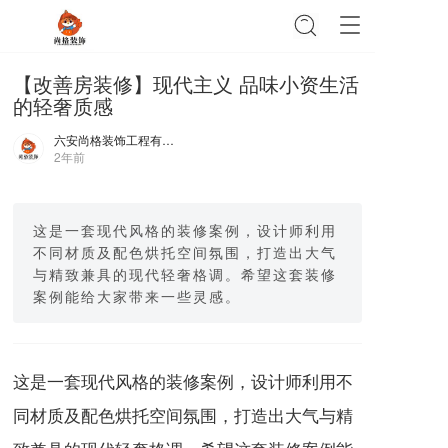
T
o
g
【改善房装修】现代主义 品味小资生活
g
的轻奢质感
l
e
六安尚格装饰工程有限公司
n
2年前
a
v
i
g
这是一套现代风格的装修案例，设计师利用
a
不同材质及配色烘托空间氛围，打造出大气
t
与精致兼具的现代轻奢格调。希望这套装修
i
案例能给大家带来一些灵感。
o
n
这是一套现代风格的装修案例，设计师利用不
同材质及配色烘托空间氛围，打造出大气与精