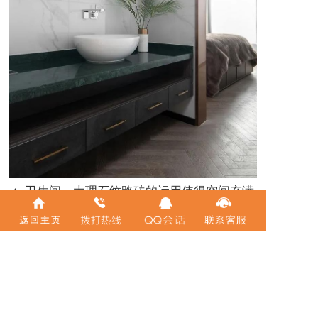
▲ 卫生间，大理石纹路砖的运用使得空间充满
了宁静感，墨绿色大理石台面强化质感，配合
简洁利落的大面积镜面，整体高级而内敛。
上一篇
下一篇
现代奶油风 淳朴设计好惬意
安徽尚格装饰集团2023年“襄盛举·绘蓝图·新跨越”跨年晚会圆满成功