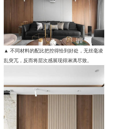
▲ 不同材料的配比把控得恰到好处，无丝毫凌
乱突兀，反而将层次感展现得淋漓尽致。