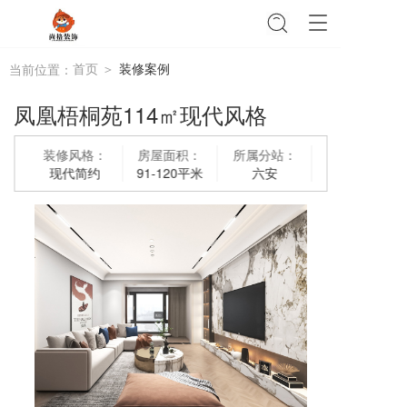
T
o
g
首页 ＞
装修案例
当前位置：
g
l
凤凰梧桐苑114㎡现代风格
e
n
a
装修风格：
房屋面积：
所属分站：
v
现代简约
91-120平米
六安
i
g
a
t
i
o
n