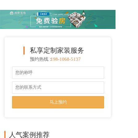
私享定制家装服务
预约热线：
198-1068-5137
T
o
g
g
l
e
n
a
v
i
g
a
人气案例推荐
t