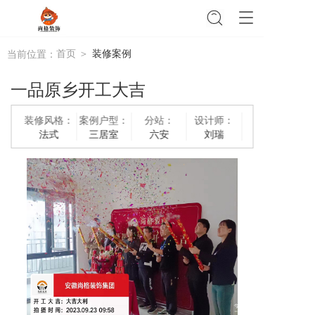
T
o
g
首页 ＞
装修案例
当前位置：
g
l
一品原乡开工大吉
e
n
a
装修风格：
案例户型：
分站：
设计师：
v
法式
三居室
六安
刘瑞
i
g
a
t
i
o
n