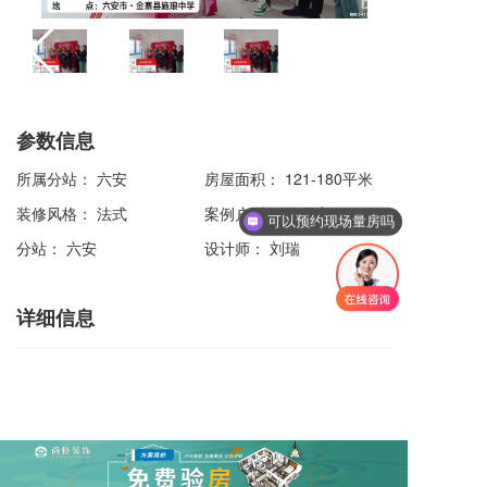
参数信息
所属分站：
六安
房屋面积：
121-180平米
装修风格：
法式
案例户型：
三居室
可以预约现场量房吗
分站：
六安
设计师：
刘瑞
详细信息