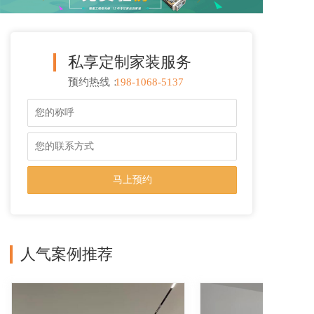
私享定制家装服务
预约热线：
198-1068-5137
T
o
g
g
l
e
n
a
v
i
g
a
人气案例推荐
t
i
o
n