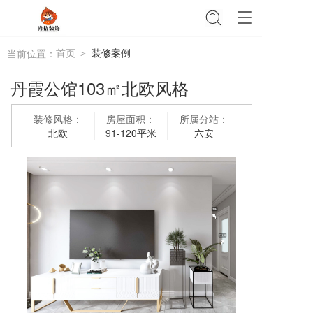
T
o
g
首页 ＞
装修案例
当前位置：
g
l
丹霞公馆103㎡北欧风格
e
n
a
装修风格：
房屋面积：
所属分站：
v
北欧
91-120平米
六安
i
g
a
t
i
o
n