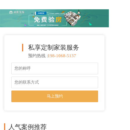
私享定制家装服务
预约热线：
198-1068-5137
T
o
g
g
l
e
n
a
v
i
g
a
人气案例推荐
t