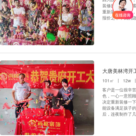
装修的问题也暴
重新装修的计划
报价之下，我们
大唐美林湾开
101㎡ 丨 12w
客户是一位很辛
色，一心一意照
决定重新装修一
能设备满足孩子
后，连夜制作了