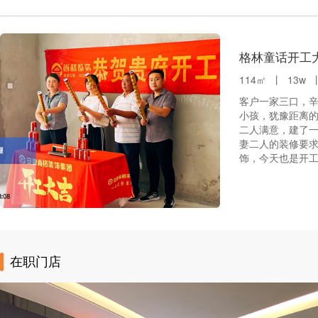
格林童话开工
114㎡ 丨 13w
客户一家三口，
小孩，犹豫距离
二人满意，建了
妻二人的装修要
饰，今天也是开
在职门店