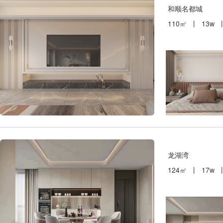
和顺名都城
110㎡ 丨 13w
龙湖湾
124㎡ 丨 17w