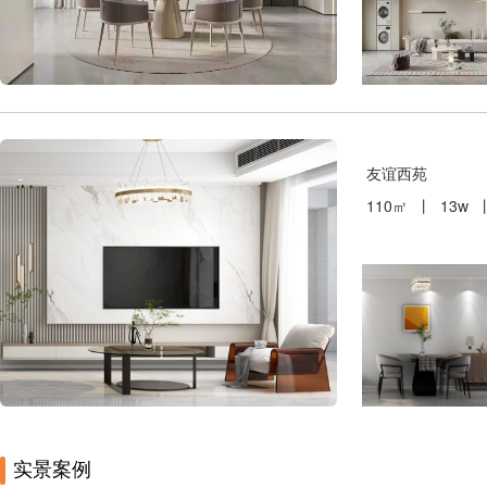
友谊西苑
110㎡ 丨 13w
实景案例