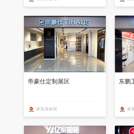
帝豪仕定制展区
东鹏
家装体验馆
家