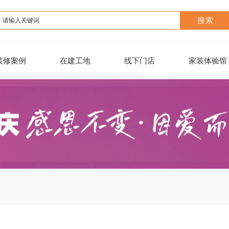
装修案例
在建工地
线下门店
家装体验馆