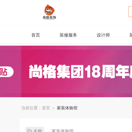
首页
装修服务
设计师
当前位置：
首页 ＞
家装体验馆
名称
家装体验馆