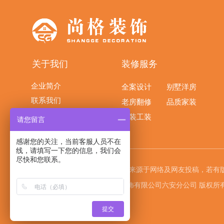
关于我们
装修服务
企业简介
全案设计
别墅洋房
联系我们
老房翻修
品质家装
简装工装
请您留言
感谢您的关注，当前客服人员不在
线，请填写一下您的信息，我们会
尽快和您联系。
免责声明：本站部分资讯和图片来源于网络及网友投稿，若有
Copyright © 2022 安徽省尚格装饰有限公司六安分公司 版权所
备案号：皖ICP备2024034351号 
提交