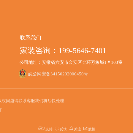
联系我们
家装咨询：199-5646-7401
公司地址：安徽省六安市金安区金环万象城1＃103室
皖公网安备34150202000450号
版权问题请联系客服我们将尽快处理
有
支持
反馈
关注
数据