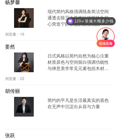
杨梦馨
现代简约风格强调线条简洁空间
通透去除冗余装饰以功能性为核
120㎡装修大概多少钱
心营造宁静舒适的居住氛围
浏览量：
16
姜然
日式风格以简约自然为核心注重
材质原色与空间留白强调功能性
与禅意美学常见元素包括木材藤
编和低矮家具营造宁静和谐的居
浏览量：
22
住氛围
胡传丽
简约的平凡是生活最真实的底色
在无声中沉淀出从容与力量
张跃