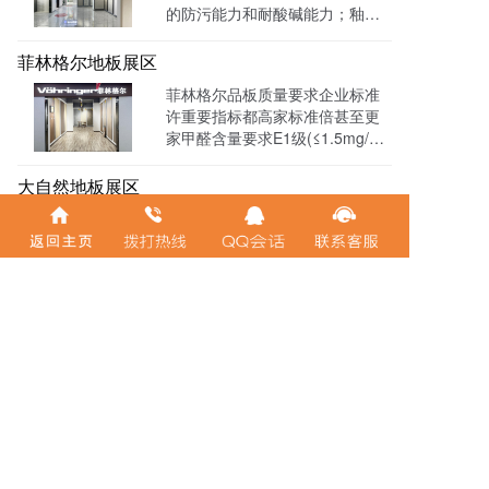
的防污能力和耐酸碱能力；釉面
厚度高，耐磨度好，光亮度好，
花色纹理效果栩栩如生
菲林格尔地板展区
菲林格尔品板质量要求企业标准
许重要指标都高家标准倍甚至更
家甲醛含量要求E1级(≤1.5mg/L)
菲林格尔2003始已经产品甲醛含
量降0.5mg/L(即符合E0级要求)
大自然地板展区
大自然地板是大全亚洲最具价值
的500强品牌之一，专业致力于绿
色健康的家居装修工程研究，产
品环保性能出色，产品种类丰
富，质量出色
帝豪仕全屋定制
莫干山板材地板展区
莫干山地板是全球首家自主知识
产权的非甲醛地板，经国家专利