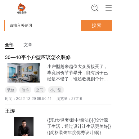
T
o
g
g
l
e
全部
文章
n
a
30—40平小户型应该怎么装修
v
i
小户型越来越位大众所接受了，
g
毕竟房价节节攀升，能有房子已
a
经是不错了，谁还敢挑剔个什么
t
呢？其实也别小看了小户型，即
i
装修
装饰
空间
小户型
使是30—40平小户型...
o
时间：
2022-12-29 09:50:41
浏览量：
27216
n
王涛
{{现代/轻奢/新中/简法}}{{设计源
于生活，通过设计让生活更美好}}
{{尚格装饰年度优秀设计师}}