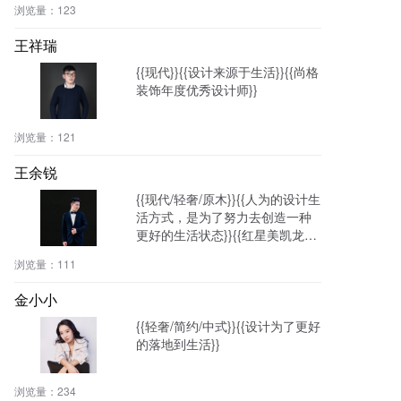
浏览量：
123
王祥瑞
{{现代}}{{设计来源于生活}}{{尚格
装饰年度优秀设计师}}
浏览量：
121
王余锐
{{现代/轻奢/原木}}{{人为的设计生
活方式，是为了努力去创造一种
更好的生活状态}}{{红星美凯龙匠
心设计大师奖}}
浏览量：
111
金小小
{{轻奢/简约/中式}}{{设计为了更好
的落地到生活}}
浏览量：
234