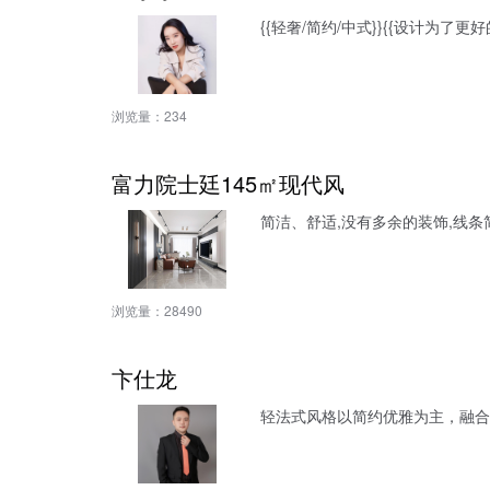
{{轻奢/简约/中式}}{{设计为了更
浏览量：
234
富力院士廷145㎡现代风
简洁、舒适,没有多余的装饰,线条
浏览量：
28490
卞仕龙
轻法式风格以简约优雅为主，融合