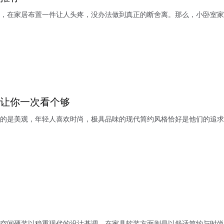
，在家居布置一件让人头疼，没办法做到真正的断舍离。那么，小卧室家
修让你一次看个够
的是美观，年轻人喜欢时尚，极具品味的现代简约风格恰好是他们的追求
空间硬装以稳重现代的设计基调，在家具软装方面则是以舒适简约与时尚