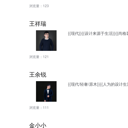
浏览量：
123
王祥瑞
{{现代}}{{设计来源于生活}}{{
浏览量：
121
王余锐
{{现代/轻奢/原木}}{{人为的
浏览量：
111
金小小